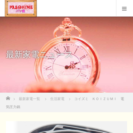
最新家電ニュース
ホーム
最新家電一覧
生活家電
コイズミ ＫＯＩＺＵＭＩ 電
気圧力鍋