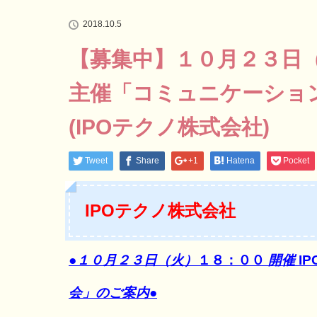
2018.10.5
【募集中】１０月２３日（
主催「コミュニケーショ
(IPOテクノ株式会社)
Tweet
Share
+1
Hatena
Pocket
IPOテクノ株式会社
●１０月２３日（火）
１８：００
開催
I
会」のご案内●